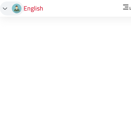
English
ا